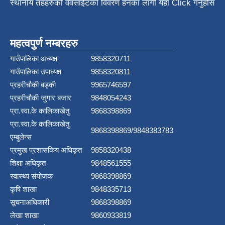
स्थानीय तहहरुको वेवसाईटको विवरण हेर्नका लागी यहाँ Click गर्नुहोस
महत्वपुर्ण नम्बरहरु
गाउँपालिका अध्यक्ष
9858320711
गाउँपालिका उपाध्यक्ष
9858320811
प्रहरीचौकी बड्की
9965746597
प्रहरीचौकी जुगार बजार
9848054243
प्रा.स्वा.के कालिकाखेतु
9868398869
प्रा.स्वा.के कालिकाखेतु
9868398869/9848383783
एम्बुलेन्स
प्रमुख प्रशासकिय अधिकृत
9858320438
शिक्षा अधिकृत
9848561555
स्वास्थ्य संयोजक
9868398869
कृषि शाखा
9848335713
सूचनाअधिकारी
9868398869
लेखा शाखा
9860933819