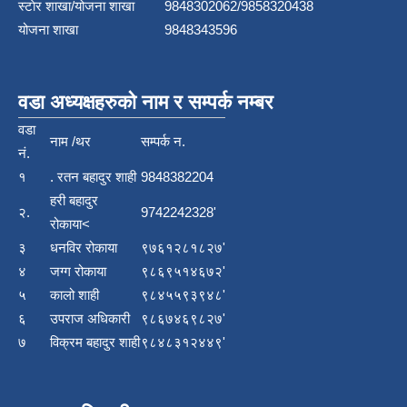
स्टाेर शाखा/योजना शाखा
9848302062/9858320438
योजना शाखा
9848343596
वडा अध्यक्षहरुको नाम र सम्पर्क नम्बर
वडा
नाम /थर
सम्पर्क न.
नं.
१
. रतन बहादुर शाही
9848382204
हरी बहादुर
२.
9742242328'
रोकाया<
३
धनविर रोकाया
९७६१२८१८२७'
४
जग्ग रोकाया
९८६९५१४६७२'
५
कालो शाही
९८४५५९३९४८'
६
उपराज अधिकारी
९८६७४६९८२७'
७
विक्रम बहादुर शाही
९८४८३१२४४९'