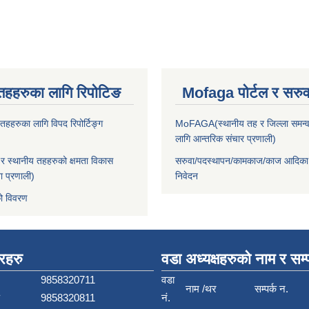
तहहरुका लागि रिपोटिङ
Mofaga पोर्टल र सरुवा
हहरुका लागि विपद रिपोर्टिङ्ग
MoFAGA(स्थानीय तह र जिल्ला समन्व
लागि आन्तरिक संचार प्रणाली)
 स्थानीय तहहरुको क्षमता विकास
सरुवा/पदस्थापन/कामकाज/काज आदिका
ा प्रणाली)
निवेदन
ो विवरण
बरहरु
वडा अध्यक्षहरुको नाम र सम्प
9858320711
वडा
नाम /थर
सम्पर्क न.
9858320811
नं.