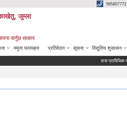
985807771
ाखेतु, जुम्ला
 सपना पार्नुछ साकार
जना
नमुना फारमहरु
प्रतिवेदन
सूचना
विद्युतिय शुसासन
वास प्राविधिक र