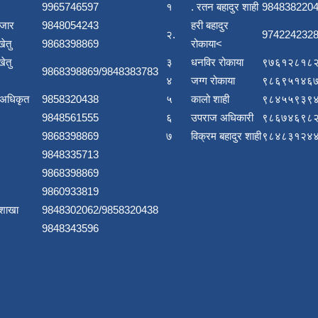
9965746597
१
. रतन बहादुर शाही
984838220
बजार
9848054243
हरी बहादुर
२.
9742242328
खेतु
9868398869
रोकाया<
खेतु
३
धनविर रोकाया
९७६१२८१८२
9868398869/9848383783
४
जग्ग रोकाया
९८६९५१४६७
 अधिकृत
9858320438
५
कालो शाही
९८४५५९३९४
9848561555
६
उपराज अधिकारी
९८६७४६९८२
9868398869
७
विक्रम बहादुर शाही
९८४८३१२४४
9848335713
9868398869
9860933819
 शाखा
9848302062/9858320438
9848343596