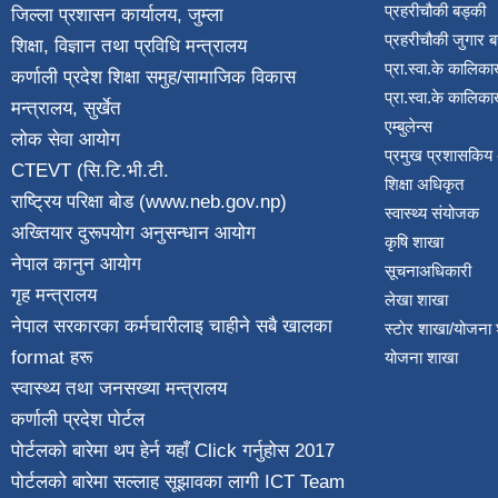
प्रहरीचौकी बड्की
जिल्ला प्रशासन कार्यालय, जुम्ला
प्रहरीचौकी जुगार 
शिक्षा, विज्ञान तथा प्रविधि मन्त्रालय
प्रा.स्वा.के कालिका
कर्णाली प्रदेश शिक्षा समुह/सामाजिक विकास
प्रा.स्वा.के कालिका
मन्त्रालय, सुर्खेत
एम्बुलेन्स
लोक सेवा आयोग
प्रमुख प्रशासकिय
CTEVT (सि.टि.भी.टी.
शिक्षा अधिकृत
राष्ट्रिय परिक्षा बाेड (www.neb.gov.np)
स्वास्थ्य संयोजक
अख्तियार दुरूपयोग अनुसन्धान आयोग
कृषि शाखा
नेपाल कानुन आयाेग
सूचनाअधिकारी
गृह मन्त्रालय
लेखा शाखा
नेपाल सरकारका कर्मचारीलाइ चाहीने सबै खालका
स्टाेर शाखा/योजना
format हरू
योजना शाखा
स्वास्थ्य तथा जनस‌ख्या मन्त्रालय
कर्णाली प्रदेश पाेर्टल
पोर्टलको बारेमा थप हेर्न
यहाँ Click गर्नुहोस
2017
पोर्टलको बारेमा सल्लाह सूझावका लागी
ICT Team