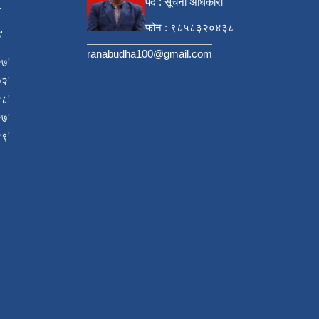
पद : सूचना अधिकारी
4
फोन : ९८५८३२०४३८
'
ranabudha100@gmail.com
७'
२'
८'
७'
९'