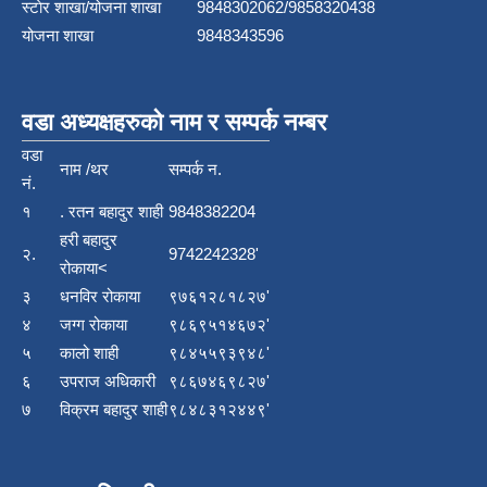
स्टाेर शाखा/योजना शाखा
9848302062/9858320438
योजना शाखा
9848343596
वडा अध्यक्षहरुको नाम र सम्पर्क नम्बर
वडा
नाम /थर
सम्पर्क न.
नं.
१
. रतन बहादुर शाही
9848382204
हरी बहादुर
२.
9742242328'
रोकाया<
३
धनविर रोकाया
९७६१२८१८२७'
४
जग्ग रोकाया
९८६९५१४६७२'
५
कालो शाही
९८४५५९३९४८'
६
उपराज अधिकारी
९८६७४६९८२७'
७
विक्रम बहादुर शाही
९८४८३१२४४९'