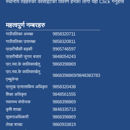
स्थानीय तहहरुको वेवसाईटको विवरण हेर्नका लागी यहाँ Click गर्नुहोस
महत्वपुर्ण नम्बरहरु
गाउँपालिका अध्यक्ष
9858320711
गाउँपालिका उपाध्यक्ष
9858320811
प्रहरीचौकी बड्की
9965746597
प्रहरीचौकी जुगार बजार
9848054243
प्रा.स्वा.के कालिकाखेतु
9868398869
प्रा.स्वा.के कालिकाखेतु
9868398869/9848383783
एम्बुलेन्स
प्रमुख प्रशासकिय अधिकृत
9858320438
शिक्षा अधिकृत
9848561555
स्वास्थ्य संयोजक
9868398869
कृषि शाखा
9848335713
सूचनाअधिकारी
9868398869
लेखा शाखा
9860933819