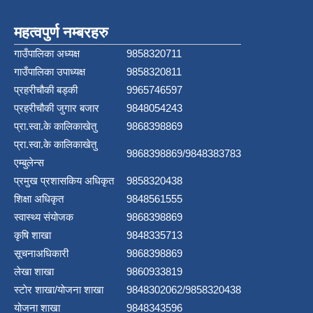
महत्वपुर्ण नम्बरहरु
गाउँपालिका अध्यक्ष
9858320711
गाउँपालिका उपाध्यक्ष
9858320811
प्रहरीचौकी बड्की
9965746597
प्रहरीचौकी जुगार बजार
9848054243
प्रा.स्वा.के कालिकाखेतु
9868398869
प्रा.स्वा.के कालिकाखेतु
9868398869/9848383783
एम्बुलेन्स
प्रमुख प्रशासकिय अधिकृत
9858320438
शिक्षा अधिकृत
9848561555
स्वास्थ्य संयोजक
9868398869
कृषि शाखा
9848335713
सूचनाअधिकारी
9868398869
लेखा शाखा
9860933819
स्टाेर शाखा/योजना शाखा
9848302062/9858320438
योजना शाखा
9848343596