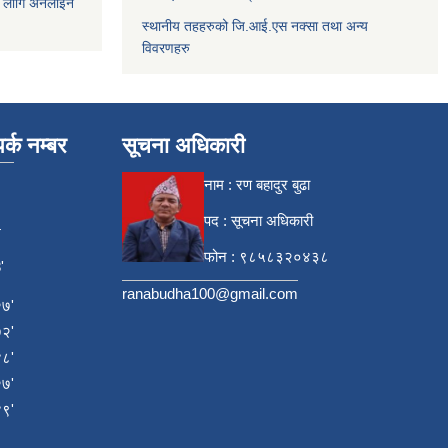
 लागि अनलाइन
स्थानीय तहहरुको जि.आई.एस नक्सा तथा अन्य
विवरणहरु
र्क नम्बर
सूचना अधिकारी
नाम : रण बहादुर बुढा
पद : सूचना अधिकारी
4
फोन : ९८५८३२०४३८
'
ranabudha100@gmail.com
७'
२'
८'
७'
९'