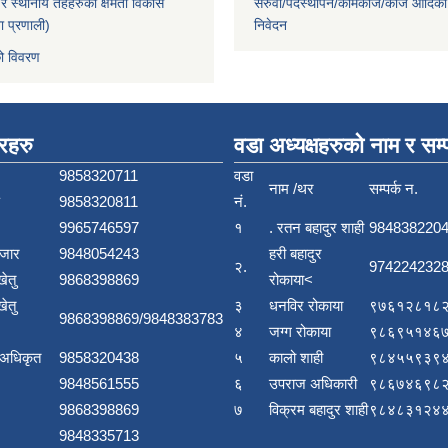
 स्थानीय तहहरुको क्षमता विकास
सरुवा/पदस्थापन/कामकाज/काज आदिका
ा प्रणाली)
निवेदन
ो विवरण
बरहरु
वडा अध्यक्षहरुको नाम र सम्प
9858320711
वडा
नाम /थर
सम्पर्क न.
9858320811
नं.
9965746597
१
. रतन बहादुर शाही
984838220
बजार
9848054243
हरी बहादुर
२.
9742242328
खेतु
9868398869
रोकाया<
खेतु
३
धनविर रोकाया
९७६१२८१८२
9868398869/9848383783
४
जग्ग रोकाया
९८६९५१४६७
 अधिकृत
9858320438
५
कालो शाही
९८४५५९३९४
9848561555
६
उपराज अधिकारी
९८६७४६९८२
9868398869
७
विक्रम बहादुर शाही
९८४८३१२४४
9848335713