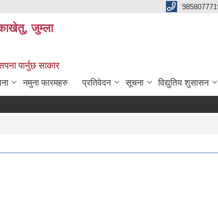
985807771
ाखेतु, जुम्ला
 सपना पार्नुछ साकार
जना
नमुना फारमहरु
प्रतिवेदन
सूचना
विद्युतिय शुसासन