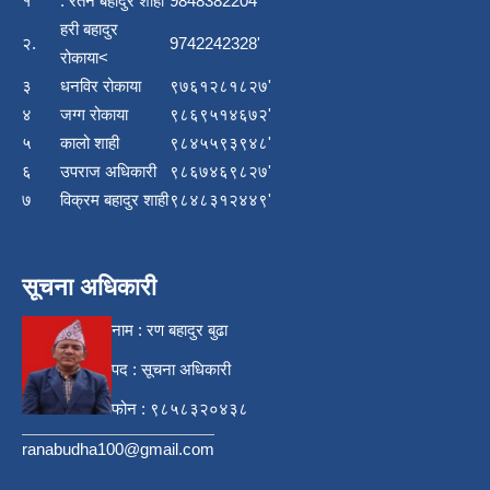
१
. रतन बहादुर शाही
9848382204
हरी बहादुर
२.
9742242328'
रोकाया<
३
धनविर रोकाया
९७६१२८१८२७'
४
जग्ग रोकाया
९८६९५१४६७२'
५
कालो शाही
९८४५५९३९४८'
६
उपराज अधिकारी
९८६७४६९८२७'
७
विक्रम बहादुर शाही
९८४८३१२४४९'
सूचना अधिकारी
नाम : रण बहादुर बुढा
पद : सूचना अधिकारी
फोन : ९८५८३२०४३८
ranabudha100@gmail.com