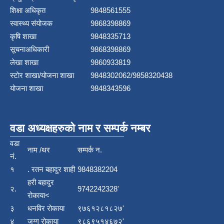
शिक्षा अधिकृत
9848561555
स्वास्थ्य संयोजक
9868398869
कृषि शाखा
9848335713
सूचनाअधिकारी
9868398869
लेखा शाखा
9860933819
स्टाेर शाखा/योजना शाखा
9848302062/9858320438
योजना शाखा
9848343596
वडा अध्यक्षहरुको नाम र सम्पर्क नम्बर
वडा
नाम /थर
सम्पर्क न.
नं.
१
. रतन बहादुर शाही
9848382204
हरी बहादुर
२.
9742242328'
रोकाया<
३
धनविर रोकाया
९७६१२८१८२७'
४
जग्ग रोकाया
९८६९५१४६७२'