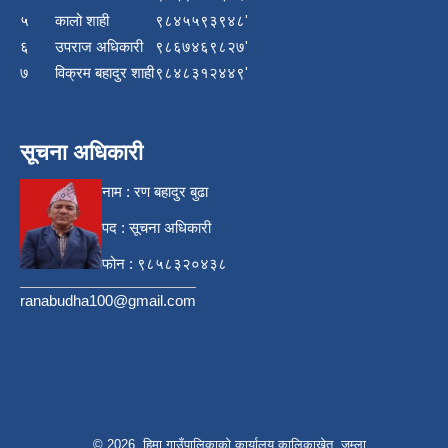
५
कालो शाही
९८४५५९३९४८'
६
उपराज अधिकारी
९८६७४६९८२७'
७
विक्रम बहादुर शाही
९८४८३१२४४९'
सूचना अधिकारी
नाम : रण बहादुर बुढा
पद : सूचना अधिकारी
फोन : ९८५८३२०४३८
ranabudha100@gmail.com
© 2026 हिमा गाउँपालिकाकाे कार्यालय कालिकाखेतु, जुम्ला