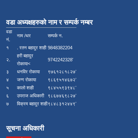
वडा अध्यक्षहरुको नाम र सम्पर्क नम्बर
वडा
नाम /थर
सम्पर्क न.
नं.
१
. रतन बहादुर शाही
9848382204
हरी बहादुर
२.
9742242328'
रोकाया<
३
धनविर रोकाया
९७६१२८१८२७'
४
जग्ग रोकाया
९८६९५१४६७२'
५
कालो शाही
९८४५५९३९४८'
६
उपराज अधिकारी
९८६७४६९८२७'
७
विक्रम बहादुर शाही
९८४८३१२४४९'
सूचना अधिकारी