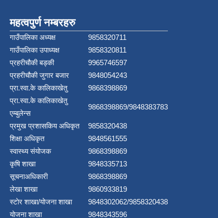
महत्वपुर्ण नम्बरहरु
गाउँपालिका अध्यक्ष
9858320711
गाउँपालिका उपाध्यक्ष
9858320811
प्रहरीचौकी बड्की
9965746597
प्रहरीचौकी जुगार बजार
9848054243
प्रा.स्वा.के कालिकाखेतु
9868398869
प्रा.स्वा.के कालिकाखेतु
9868398869/9848383783
एम्बुलेन्स
प्रमुख प्रशासकिय अधिकृत
9858320438
शिक्षा अधिकृत
9848561555
स्वास्थ्य संयोजक
9868398869
कृषि शाखा
9848335713
सूचनाअधिकारी
9868398869
लेखा शाखा
9860933819
स्टाेर शाखा/योजना शाखा
9848302062/9858320438
योजना शाखा
9848343596