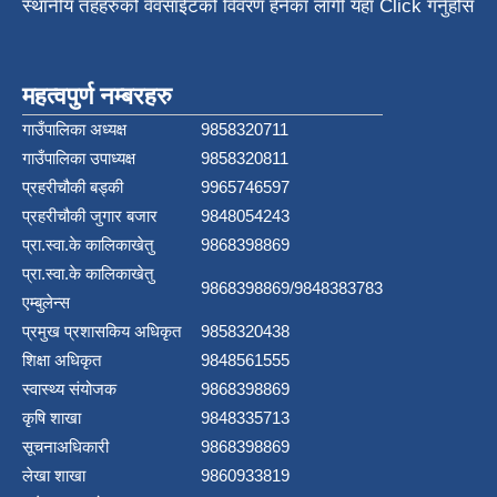
स्थानीय तहहरुको वेवसाईटको विवरण हेर्नका लागी यहाँ Click गर्नुहोस
महत्वपुर्ण नम्बरहरु
गाउँपालिका अध्यक्ष
9858320711
गाउँपालिका उपाध्यक्ष
9858320811
प्रहरीचौकी बड्की
9965746597
प्रहरीचौकी जुगार बजार
9848054243
प्रा.स्वा.के कालिकाखेतु
9868398869
प्रा.स्वा.के कालिकाखेतु
9868398869/9848383783
एम्बुलेन्स
प्रमुख प्रशासकिय अधिकृत
9858320438
शिक्षा अधिकृत
9848561555
स्वास्थ्य संयोजक
9868398869
कृषि शाखा
9848335713
सूचनाअधिकारी
9868398869
लेखा शाखा
9860933819