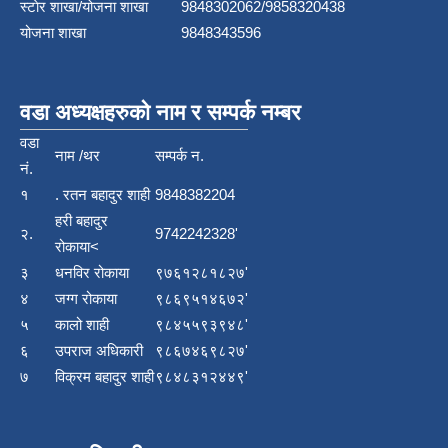
स्टाेर शाखा/योजना शाखा
9848302062/9858320438
योजना शाखा
9848343596
वडा अध्यक्षहरुको नाम र सम्पर्क नम्बर
वडा
नाम /थर
सम्पर्क न.
नं.
१
. रतन बहादुर शाही
9848382204
हरी बहादुर
२.
9742242328'
रोकाया<
३
धनविर रोकाया
९७६१२८१८२७'
४
जग्ग रोकाया
९८६९५१४६७२'
५
कालो शाही
९८४५५९३९४८'
६
उपराज अधिकारी
९८६७४६९८२७'
७
विक्रम बहादुर शाही
९८४८३१२४४९'