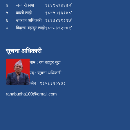
४
जग्ग रोकाया
९८६९५१४६७२'
५
कालो शाही
९८४५५९३९४८'
६
उपराज अधिकारी
९८६७४६९८२७'
७
विक्रम बहादुर शाही
९८४८३१२४४९'
सूचना अधिकारी
नाम : रण बहादुर बुढा
पद : सूचना अधिकारी
फोन : ९८५८३२०४३८
ranabudha100@gmail.com