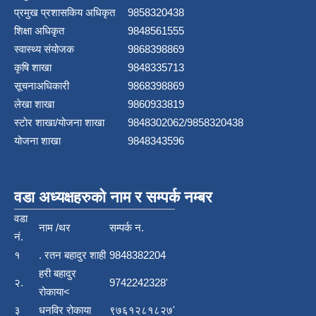
प्रमुख प्रशासकिय अधिकृत
9858320438
शिक्षा अधिकृत
9848561555
स्वास्थ्य संयोजक
9868398869
कृषि शाखा
9848335713
सूचनाअधिकारी
9868398869
लेखा शाखा
9860933819
स्टाेर शाखा/योजना शाखा
9848302062/9858320438
योजना शाखा
9848343596
वडा अध्यक्षहरुको नाम र सम्पर्क नम्बर
वडा
नाम /थर
सम्पर्क न.
नं.
१
. रतन बहादुर शाही
9848382204
हरी बहादुर
२.
9742242328'
रोकाया<
३
धनविर रोकाया
९७६१२८१८२७'