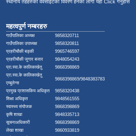
स्थानीय तहहरुको वेवसाईटको विवरण हेर्नका लागी यहाँ Click गर्नुहोस
महत्वपुर्ण नम्बरहरु
गाउँपालिका अध्यक्ष
9858320711
गाउँपालिका उपाध्यक्ष
9858320811
प्रहरीचौकी बड्की
9965746597
प्रहरीचौकी जुगार बजार
9848054243
प्रा.स्वा.के कालिकाखेतु
9868398869
प्रा.स्वा.के कालिकाखेतु
9868398869/9848383783
एम्बुलेन्स
प्रमुख प्रशासकिय अधिकृत
9858320438
शिक्षा अधिकृत
9848561555
स्वास्थ्य संयोजक
9868398869
कृषि शाखा
9848335713
सूचनाअधिकारी
9868398869
लेखा शाखा
9860933819