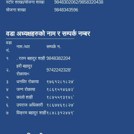
स्टाेर शाखा/योजना शाखा
9848302062/9858320438
योजना शाखा
9848343596
वडा अध्यक्षहरुको नाम र सम्पर्क नम्बर
वडा
नाम /थर
सम्पर्क न.
नं.
१
. रतन बहादुर शाही
9848382204
हरी बहादुर
२.
9742242328'
रोकाया<
३
धनविर रोकाया
९७६१२८१८२७'
४
जग्ग रोकाया
९८६९५१४६७२'
५
कालो शाही
९८४५५९३९४८'
६
उपराज अधिकारी
९८६७४६९८२७'
७
विक्रम बहादुर शाही
९८४८३१२४४९'