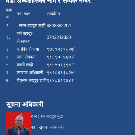
वडा अध्यक्षहरुको नाम र सम्पर्क नम्बर
वडा
नाम /थर
सम्पर्क न.
नं.
१
. रतन बहादुर शाही
9848382204
हरी बहादुर
२.
9742242328'
रोकाया<
३
धनविर रोकाया
९७६१२८१८२७'
४
जग्ग रोकाया
९८६९५१४६७२'
५
कालो शाही
९८४५५९३९४८'
६
उपराज अधिकारी
९८६७४६९८२७'
७
विक्रम बहादुर शाही
९८४८३१२४४९'
सूचना अधिकारी
नाम : रण बहादुर बुढा
पद : सूचना अधिकारी