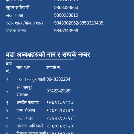
सूचनाअधिकारी
9868398869
लेखा शाखा
9860933819
स्टाेर शाखा/योजना शाखा
9848302062/9858320438
योजना शाखा
9848343596
वडा अध्यक्षहरुको नाम र सम्पर्क नम्बर
वडा
नाम /थर
सम्पर्क न.
नं.
१
. रतन बहादुर शाही
9848382204
हरी बहादुर
२.
9742242328'
रोकाया<
३
धनविर रोकाया
९७६१२८१८२७'
४
जग्ग रोकाया
९८६९५१४६७२'
५
कालो शाही
९८४५५९३९४८'
६
उपराज अधिकारी
९८६७४६९८२७'
७
विक्रम बहादुर शाही
९८४८३१२४४९'