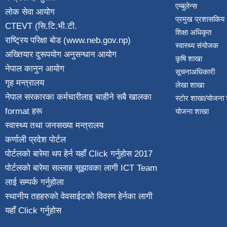
एम्बुलेन्स
लोक सेवा आयोग
प्रमुख प्रशासकिय
CTEVT (सि.टि.भी.टी.
शिक्षा अधिकृत
राष्ट्रिय परिक्षा बाेड (www.neb.gov.np)
स्वास्थ्य संयोजक
अख्तियार दुरूपयोग अनुसन्धान आयोग
कृषि शाखा
नेपाल कानुन आयाेग
सूचनाअधिकारी
गृह मन्त्रालय
लेखा शाखा
नेपाल सरकारका कर्मचारीलाइ चाहीने सबै खालका
स्टाेर शाखा/योजना
format हरू
योजना शाखा
स्वास्थ्य तथा जनस‌ख्या मन्त्रालय
कर्णाली प्रदेश पाेर्टल
पोर्टलको बारेमा थप हेर्न
यहाँ Click गर्नुहोस
2017
पोर्टलको बारेमा सल्लाह सूझावका लागी
ICT Team
लाई सम्पर्क गर्नुहोला
स्थानीय तहहरुको वेवसाईटको विवरण हेर्नका लागी
यहाँ Click गर्नुहोस