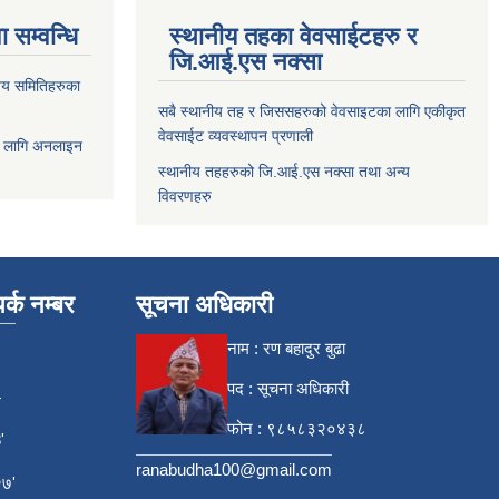
 सम्वन्धि
स्थानीय तहका वेवसाईटहरु र
जि.आई.एस नक्सा
य समितिहरुका
सबै स्थानीय तह र जिससहरुको वेवसाइटका लागि एकीकृत
वेवसाईट व्यवस्थापन प्रणाली
 लागि अनलाइन
स्थानीय तहहरुको जि.आई.एस नक्सा तथा अन्य
विवरणहरु
र्क नम्बर
सूचना अधिकारी
नाम : रण बहादुर बुढा
पद : सूचना अधिकारी
4
फोन : ९८५८३२०४३८
'
ranabudha100@gmail.com
७'