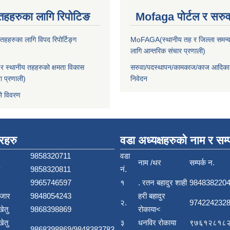
तहहरुका लागि रिपोटिङ
Mofaga पोर्टल र सरुवा
हहरुका लागि विपद रिपोर्टिङ्ग
MoFAGA(स्थानीय तह र जिल्ला समन्व
लागि आन्तरिक संचार प्रणाली)
 स्थानीय तहहरुको क्षमता विकास
सरुवा/पदस्थापन/कामकाज/काज आदिका
ा प्रणाली)
निवेदन
ो विवरण
बरहरु
वडा अध्यक्षहरुको नाम र सम्प
9858320711
वडा
नाम /थर
सम्पर्क न.
9858320811
नं.
9965746597
१
. रतन बहादुर शाही
984838220
बजार
9848054243
हरी बहादुर
२.
9742242328
खेतु
9868398869
रोकाया<
खेतु
३
धनविर रोकाया
९७६१२८१८२
9868398869/9848383783