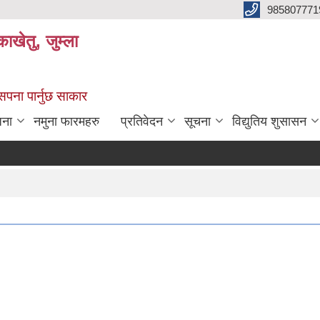
985807771
ाखेतु, जुम्ला
 सपना पार्नुछ साकार
जना
नमुना फारमहरु
प्रतिवेदन
सूचना
विद्युतिय शुसासन