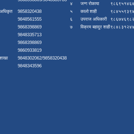
४
जग्ग रोकाया
९८६९५१४६७
 अधिकृत
9858320438
५
कालो शाही
९८४५५९३९४
9848561555
६
उपराज अधिकारी
९८६७४६९८२
9868398869
७
विक्रम बहादुर शाही
९८४८३१२४४
9848335713
9868398869
9860933819
 शाखा
9848302062/9858320438
9848343596