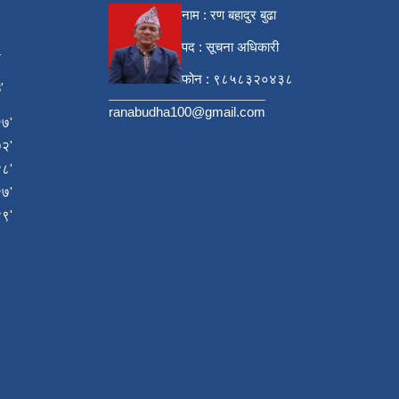
नाम : रण बहादुर बुढा
पद : सूचना अधिकारी
4
फोन : ९८५८३२०४३८
'
ranabudha100@gmail.com
७'
२'
८'
७'
९'