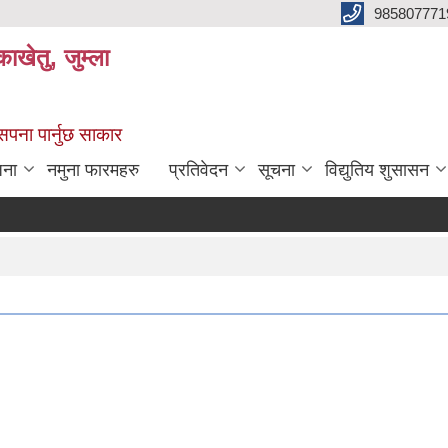
985807771
ाखेतु, जुम्ला
 सपना पार्नुछ साकार
जना
नमुना फारमहरु
प्रतिवेदन
सूचना
विद्युतिय शुसासन