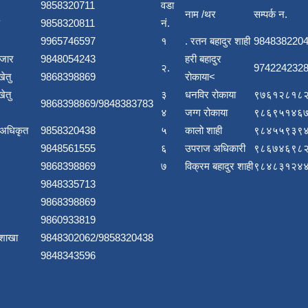
9858320711
वडा
नाम /थर
सम्पर्क न.
9858320811
नं.
9965746597
१
. रतन बहादुर शाही
984838220
बजार
9848054243
हरी बहादुर
२.
9742242328
खेतु
9868398869
रोकाया<
खेतु
३
धनविर रोकाया
९७६१२८१८२
9868398869/9848383783
४
जग्ग रोकाया
९८६९५१४६७
 अधिकृत
9858320438
५
कालो शाही
९८४५५९३९४
9848561555
६
उपराज अधिकारी
९८६७४६९८२
9868398869
७
विक्रम बहादुर शाही
९८४८३१२४४
9848335713
9868398869
9860933819
 शाखा
9848302062/9858320438
9848343596