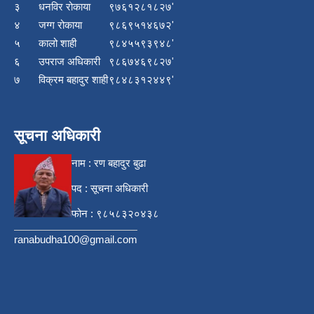
३
धनविर रोकाया
९७६१२८१८२७'
४
जग्ग रोकाया
९८६९५१४६७२'
५
कालो शाही
९८४५५९३९४८'
६
उपराज अधिकारी
९८६७४६९८२७'
७
विक्रम बहादुर शाही
९८४८३१२४४९'
सूचना अधिकारी
नाम : रण बहादुर बुढा
पद : सूचना अधिकारी
फोन : ९८५८३२०४३८
ranabudha100@gmail.com