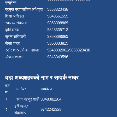
एम्बुलेन्स
प्रमुख प्रशासकिय अधिकृत
9858320438
शिक्षा अधिकृत
9848561555
स्वास्थ्य संयोजक
9868398869
कृषि शाखा
9848335713
सूचनाअधिकारी
9868398869
लेखा शाखा
9860933819
स्टाेर शाखा/योजना शाखा
9848302062/9858320438
योजना शाखा
9848343596
वडा अध्यक्षहरुको नाम र सम्पर्क नम्बर
वडा
नाम /थर
सम्पर्क न.
नं.
१
. रतन बहादुर शाही
9848382204
हरी बहादुर
२.
9742242328'
रोकाया<