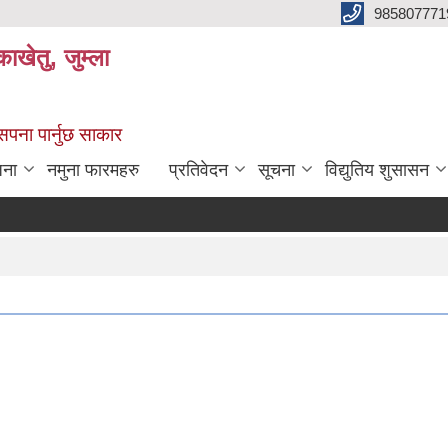
985807771
ाखेतु, जुम्ला
 सपना पार्नुछ साकार
जना
नमुना फारमहरु
प्रतिवेदन
सूचना
विद्युतिय शुसासन