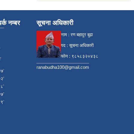
र्क नम्बर
सूचना अधिकारी
नाम : रण बहादुर बुढा
पद : सूचना अधिकारी
4
फोन : ९८५८३२०४३८
'
ranabudha100@gmail.com
७'
२'
८'
७'
९'