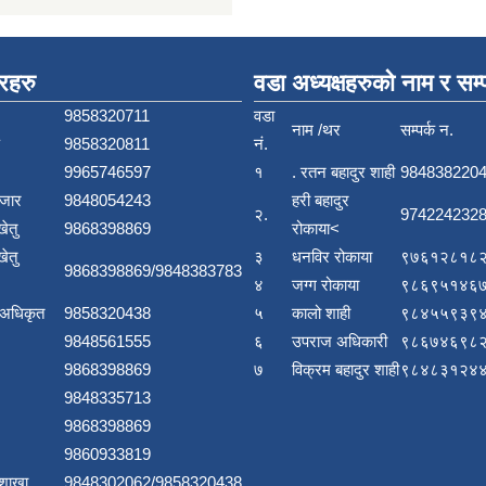
बरहरु
वडा अध्यक्षहरुको नाम र सम्प
9858320711
वडा
नाम /थर
सम्पर्क न.
9858320811
नं.
9965746597
१
. रतन बहादुर शाही
984838220
बजार
9848054243
हरी बहादुर
२.
9742242328
खेतु
9868398869
रोकाया<
खेतु
३
धनविर रोकाया
९७६१२८१८२
9868398869/9848383783
४
जग्ग रोकाया
९८६९५१४६७
 अधिकृत
9858320438
५
कालो शाही
९८४५५९३९४
9848561555
६
उपराज अधिकारी
९८६७४६९८२
9868398869
७
विक्रम बहादुर शाही
९८४८३१२४४
9848335713
9868398869
9860933819
 शाखा
9848302062/9858320438