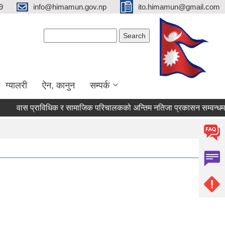
9
info@himamun.gov.np
ito.himamun@gmail.com
Search form
Search
ग्यालरी
ऐन, कानुन
सम्पर्क
वास प्राविधिक र सामाजिक परिचालकको अन्तिम नतिजा प्रकासन सम्वन्धमा 