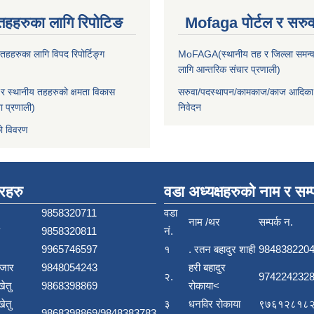
तहहरुका लागि रिपोटिङ
Mofaga पोर्टल र सरुवा
हहरुका लागि विपद रिपोर्टिङ्ग
MoFAGA(स्थानीय तह र जिल्ला समन्व
लागि आन्तरिक संचार प्रणाली)
 स्थानीय तहहरुको क्षमता विकास
सरुवा/पदस्थापन/कामकाज/काज आदिका
ा प्रणाली)
निवेदन
ो विवरण
बरहरु
वडा अध्यक्षहरुको नाम र सम्प
9858320711
वडा
नाम /थर
सम्पर्क न.
9858320811
नं.
9965746597
१
. रतन बहादुर शाही
984838220
बजार
9848054243
हरी बहादुर
२.
9742242328
खेतु
9868398869
रोकाया<
खेतु
३
धनविर रोकाया
९७६१२८१८२
9868398869/9848383783