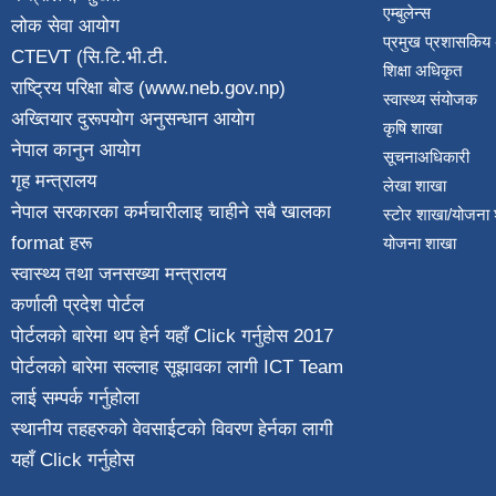
एम्बुलेन्स
लोक सेवा आयोग
प्रमुख प्रशासकिय
CTEVT (सि.टि.भी.टी.
शिक्षा अधिकृत
राष्ट्रिय परिक्षा बाेड (www.neb.gov.np)
स्वास्थ्य संयोजक
अख्तियार दुरूपयोग अनुसन्धान आयोग
कृषि शाखा
नेपाल कानुन आयाेग
सूचनाअधिकारी
गृह मन्त्रालय
लेखा शाखा
नेपाल सरकारका कर्मचारीलाइ चाहीने सबै खालका
स्टाेर शाखा/योजना
format हरू
योजना शाखा
स्वास्थ्य तथा जनस‌ख्या मन्त्रालय
कर्णाली प्रदेश पाेर्टल
पोर्टलको बारेमा थप हेर्न
यहाँ Click गर्नुहोस
2017
पोर्टलको बारेमा सल्लाह सूझावका लागी
ICT Team
लाई सम्पर्क गर्नुहोला
स्थानीय तहहरुको वेवसाईटको विवरण हेर्नका लागी
यहाँ Click गर्नुहोस