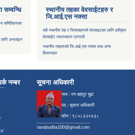
 सम्वन्धि
स्थानीय तहका वेवसाईटहरु र
जि.आई.एस नक्सा
य समितिहरुका
सबै स्थानीय तह र जिससहरुको वेवसाइटका लागि एकीकृत
वेवसाईट व्यवस्थापन प्रणाली
 लागि अनलाइन
स्थानीय तहहरुको जि.आई.एस नक्सा तथा अन्य
विवरणहरु
र्क नम्बर
सूचना अधिकारी
नाम : रण बहादुर बुढा
पद : सूचना अधिकारी
4
फोन : ९८५८३२०४३८
'
ranabudha100@gmail.com
७'