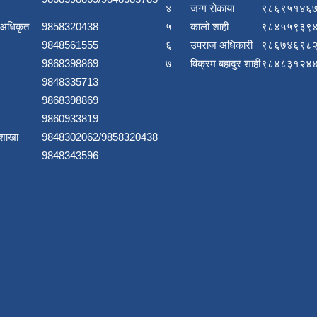
४
जग्ग रोकाया
९८६९५१४६७
 अधिकृत
9858320438
५
कालो शाही
९८४५५९३९४
9848561555
६
उपराज अधिकारी
९८६७४६९८२
9868398869
७
विक्रम बहादुर शाही
९८४८३१२४४
9848335713
9868398869
9860933819
 शाखा
9848302062/9858320438
9848343596