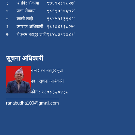
३
धनविर रोकाया
९७६१२८१८२७'
४
जग्ग रोकाया
९८६९५१४६७२'
५
कालो शाही
९८४५५९३९४८'
६
उपराज अधिकारी
९८६७४६९८२७'
७
विक्रम बहादुर शाही
९८४८३१२४४९'
सूचना अधिकारी
नाम : रण बहादुर बुढा
पद : सूचना अधिकारी
फोन : ९८५८३२०४३८
ranabudha100@gmail.com