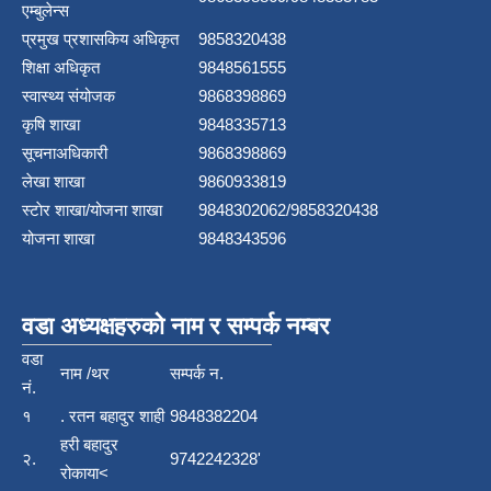
एम्बुलेन्स
प्रमुख प्रशासकिय अधिकृत
9858320438
शिक्षा अधिकृत
9848561555
स्वास्थ्य संयोजक
9868398869
कृषि शाखा
9848335713
सूचनाअधिकारी
9868398869
लेखा शाखा
9860933819
स्टाेर शाखा/योजना शाखा
9848302062/9858320438
योजना शाखा
9848343596
वडा अध्यक्षहरुको नाम र सम्पर्क नम्बर
वडा
नाम /थर
सम्पर्क न.
नं.
१
. रतन बहादुर शाही
9848382204
हरी बहादुर
२.
9742242328'
रोकाया<