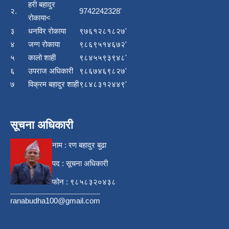
हरी बहादुर
२.
9742242328'
रोकाया<
३
धनविर रोकाया
९७६१२८१८२७'
४
जग्ग रोकाया
९८६९५१४६७२'
५
कालो शाही
९८४५५९३९४८'
६
उपराज अधिकारी
९८६७४६९८२७'
७
विक्रम बहादुर शाही
९८४८३१२४४९'
सूचना अधिकारी
नाम : रण बहादुर बुढा
पद : सूचना अधिकारी
फोन : ९८५८३२०४३८
ranabudha100@gmail.com