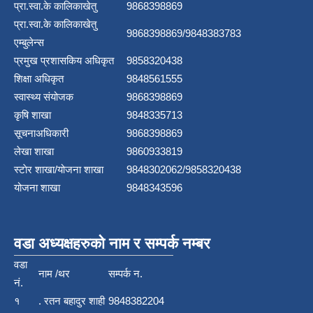
प्रा.स्वा.के कालिकाखेतु
9868398869
प्रा.स्वा.के कालिकाखेतु
9868398869/9848383783
एम्बुलेन्स
प्रमुख प्रशासकिय अधिकृत
9858320438
शिक्षा अधिकृत
9848561555
स्वास्थ्य संयोजक
9868398869
कृषि शाखा
9848335713
सूचनाअधिकारी
9868398869
लेखा शाखा
9860933819
स्टाेर शाखा/योजना शाखा
9848302062/9858320438
योजना शाखा
9848343596
वडा अध्यक्षहरुको नाम र सम्पर्क नम्बर
वडा
नाम /थर
सम्पर्क न.
नं.
१
. रतन बहादुर शाही
9848382204