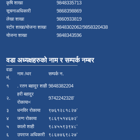
कृषि शाखा
9848335713
सूचनाअधिकारी
9868398869
लेखा शाखा
9860933819
स्टाेर शाखा/योजना शाखा
9848302062/9858320438
योजना शाखा
9848343596
वडा अध्यक्षहरुको नाम र सम्पर्क नम्बर
वडा
नाम /थर
सम्पर्क न.
नं.
१
. रतन बहादुर शाही
9848382204
हरी बहादुर
२.
9742242328'
रोकाया<
३
धनविर रोकाया
९७६१२८१८२७'
४
जग्ग रोकाया
९८६९५१४६७२'
५
कालो शाही
९८४५५९३९४८'
६
उपराज अधिकारी
९८६७४६९८२७'