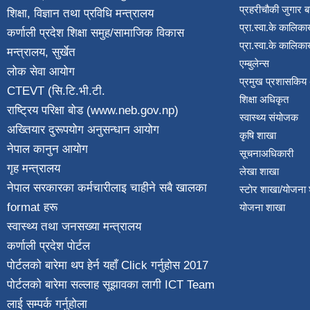
प्रहरीचौकी जुगार 
शिक्षा, विज्ञान तथा प्रविधि मन्त्रालय
प्रा.स्वा.के कालिका
कर्णाली प्रदेश शिक्षा समुह/सामाजिक विकास
प्रा.स्वा.के कालिका
मन्त्रालय, सुर्खेत
एम्बुलेन्स
लोक सेवा आयोग
प्रमुख प्रशासकिय
CTEVT (सि.टि.भी.टी.
शिक्षा अधिकृत
राष्ट्रिय परिक्षा बाेड (www.neb.gov.np)
स्वास्थ्य संयोजक
अख्तियार दुरूपयोग अनुसन्धान आयोग
कृषि शाखा
नेपाल कानुन आयाेग
सूचनाअधिकारी
गृह मन्त्रालय
लेखा शाखा
नेपाल सरकारका कर्मचारीलाइ चाहीने सबै खालका
स्टाेर शाखा/योजना
format हरू
योजना शाखा
स्वास्थ्य तथा जनस‌ख्या मन्त्रालय
कर्णाली प्रदेश पाेर्टल
पोर्टलको बारेमा थप हेर्न
यहाँ Click गर्नुहोस
2017
पोर्टलको बारेमा सल्लाह सूझावका लागी
ICT Team
लाई सम्पर्क गर्नुहोला