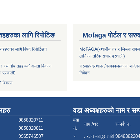
तहहरुका लागि रिपोटिङ
Mofaga पोर्टल र सरुवा
हहरुका लागि विपद रिपोर्टिङ्ग
MoFAGA(स्थानीय तह र जिल्ला समन्व
लागि आन्तरिक संचार प्रणाली)
 स्थानीय तहहरुको क्षमता विकास
सरुवा/पदस्थापन/कामकाज/काज आदिका
ा प्रणाली)
निवेदन
ो विवरण
बरहरु
वडा अध्यक्षहरुको नाम र सम्प
9858320711
वडा
नाम /थर
सम्पर्क न.
9858320811
नं.
9965746597
१
. रतन बहादुर शाही
984838220