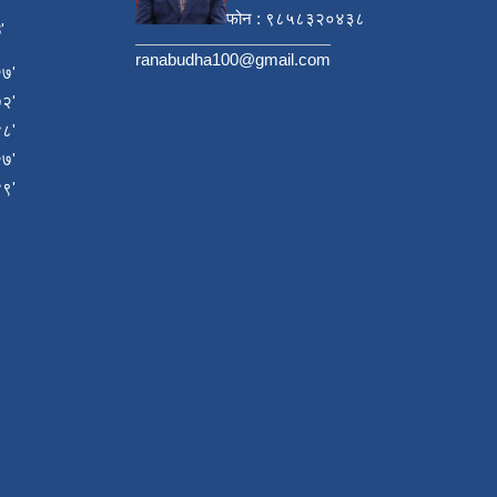
फोन : ९८५८३२०४३८
'
ranabudha100@gmail.com
७'
२'
८'
७'
९'