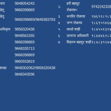
बजार
9848054243
हरी बहादुर
२.
9742242328
खेतु
9868398869
रोकाया<
खेतु
३
धनविर रोकाया
९७६१२८१८२
9868398869/9848383783
४
जग्ग रोकाया
९८६९५१४६७
 अधिकृत
9858320438
५
कालो शाही
९८४५५९३९४
9848561555
६
उपराज अधिकारी
९८६७४६९८२
9868398869
७
विक्रम बहादुर शाही
९८४८३१२४४
9848335713
9868398869
9860933819
 शाखा
9848302062/9858320438
9848343596