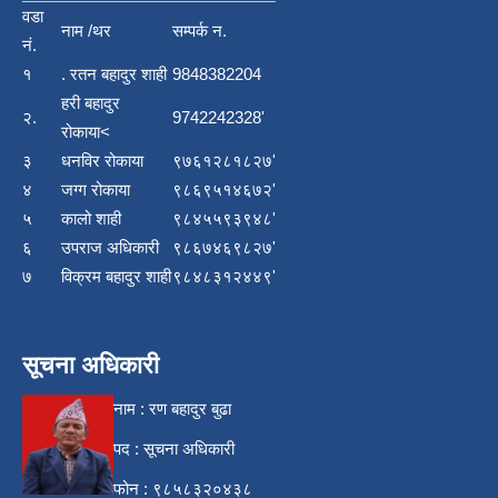
वडा
नाम /थर
सम्पर्क न.
नं.
१
. रतन बहादुर शाही
9848382204
हरी बहादुर
२.
9742242328'
रोकाया<
३
धनविर रोकाया
९७६१२८१८२७'
४
जग्ग रोकाया
९८६९५१४६७२'
५
कालो शाही
९८४५५९३९४८'
६
उपराज अधिकारी
९८६७४६९८२७'
७
विक्रम बहादुर शाही
९८४८३१२४४९'
सूचना अधिकारी
नाम : रण बहादुर बुढा
पद : सूचना अधिकारी
फोन : ९८५८३२०४३८