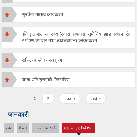
सुरक्षित मातृत्व कायक्रम
एकिकृत बाल स्वास्थ्य (स्वास प्रश्वास,न्यूमाेनिया झाडापखाला राेग
र पाेषण उपचार तथा ब्यवस्थापन) कार्यतक्रम
रास्ट्रिय खोप कायक्रम
जग्गा धनि हराएकाे सिफारिस
Pages
1
2
next ›
last »
जानकारी
बजेट
योजना
सार्वजनिक खरिद
ऐन, कानुन, निर्देशिका
(active tab)