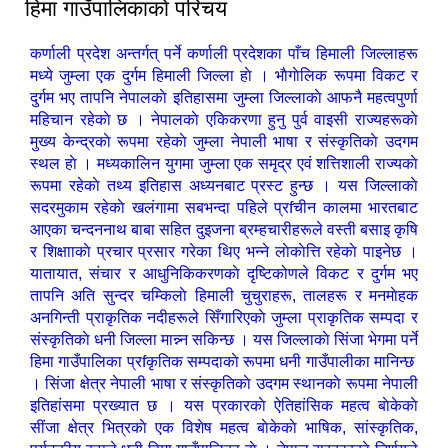
हिमा गाउँपालिकाकाे परिचय
कर्णाली प्रदेश अन्तर्गत् पर्ने कर्णाली प्रदेशका पाँच हिमाली जिल्लाहरू
मध्ये जुम्ला एक दुर्गम हिमाली जिल्ला हाे । भाैगाेलिक रूपमा विकट र
दुर्गम भए तापनि नेपालकाे इतिहासमा जुम्ला जिल्लाकाे आफनै महत्वपुर्णा
महिचान रहेकाे छ । नेपालकाे एकिकरणा हुनु पुर्व वाइसी राज्यहरूकाे
मुख्य केन्द्रकाे रूपमा रहेकाे जुम्ला नेपाली भाषा र संस्कृतिकाे उदगम
स्थल हाे । मध्यकालिन युगमा जुम्ला एक समृद्र एवं शत्तिशाली राज्यकाे
रूपमा रहेकाे तथ्य इतिहास अध्यनबाट प्रस्ट हुन्छ । यस जिल्लाकाे
सदरमुकाम रहेकाे खलंगामा सबभन्दा पहिले प्रfचीन कालमा भारतबाट
आएका चन्दननाथ बाबा सहित दुइजना ब्रम्हचारीहरूले वस्ती बसाइ कृषि
र शिक्षााकाे प्रचार प्रसार गरेका थिए भन्ने लाेकाेत्ति रहेकाे पाइनेछ ।
यातायात, संचार र आधुनिकिकरणकाे दृष्टिकोणले विकट र दुर्गम भए
तापनि अति सुन्दर चम्किलाे हिमाली चुचुराहरू, तालहरू र मनमाेहक
अनगिन्ती प्राकृतिक नदीहरूले सिँगारिएकाे जुम्ला प्राकृतिक सम्पदा र
संस्कृतिकाे धनी जिल्ला मान्न्न सकिन्छ । यस जिल्लाकाे सिंजा भेगमा पर्ने
हिमा गाउँपालिका प्रfकृतिक सम्पदाकाे रूपमा धनी गाउँपालीका मानिन्छ
। सिंजा क्षेत्र नेपाली भाषा र संस्कृतिकाे उदगम स्थानकाे रूपमा नेपाली
इतिहांसमा प्रख्यात छ । यस प्रकारकाे ऐतिहांसिक महत्व बाेकेकाे
सींजा क्षेत्र भित्रकाे एक विशेष महत्व बाेकेकाे भाषिक, सांस्कृतिक,