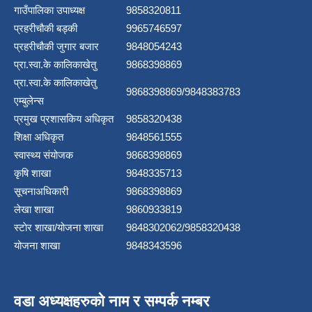
गाउँपालिका उपाध्यक्ष
9858320811
प्रहरीचौकी बड्की
9965746597
प्रहरीचौकी जुगार बजार
9848054243
प्रा.स्वा.के कालिकाखेतु
9868398869
प्रा.स्वा.के कालिकाखेतु
9868398869/9848383783
एम्बुलेन्स
प्रमुख प्रशासकिय अधिकृत
9858320438
शिक्षा अधिकृत
9848561555
स्वास्थ्य संयोजक
9868398869
कृषि शाखा
9848335713
सूचनाअधिकारी
9868398869
लेखा शाखा
9860933819
स्टाेर शाखा/योजना शाखा
9848302062/9858320438
योजना शाखा
9848343596
वडा अध्यक्षहरुको नाम र सम्पर्क नम्बर